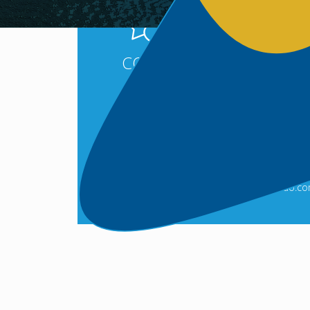
CONTATO
Para informações
relacionadas à imprensa,
contate:
Comunicação
Hidrovias do Brasil
imprensa@hbsa.com.br
hidroviasdobrasil@rpmacomunicacao.co